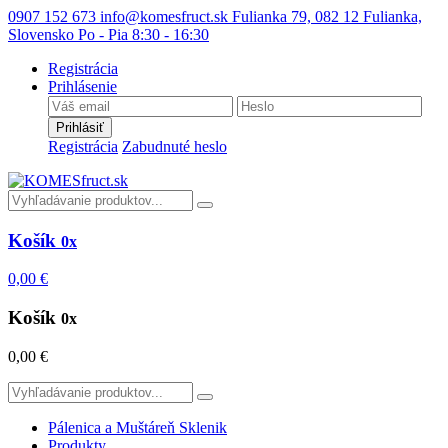
0907 152 673
info@komesfruct.sk
Fulianka 79, 082 12 Fulianka,
Slovensko
Po - Pia 8:30 - 16:30
Registrácia
Prihlásenie
Prihlásiť
Registrácia
Zabudnuté heslo
Košík
0x
0,00 €
Košík
0x
0,00 €
Pálenica a Muštáreň Sklenik
Produkty